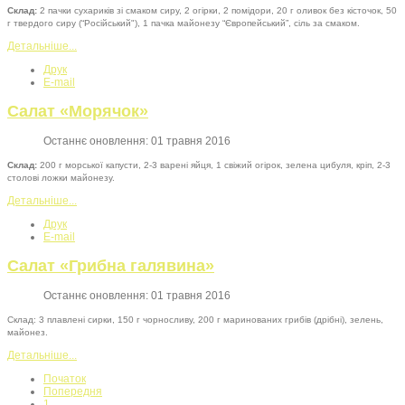
Склад:
2 пачки сухариків зі смаком сиру, 2 огірки, 2 помідори, 20 г оливок без кісточок, 50
г твердого сиру (“Російський"), 1 пачка майонезу “Європейський”, сіль за смаком.
Детальніше...
Друк
E-mail
Салат «Морячок»
Останнє оновлення: 01 травня 2016
Склад:
200 г морської капусти, 2-3 варені яйця, 1 свіжий огірок, зелена цибуля, кріп, 2-3
столові ложки майонезу.
Детальніше...
Друк
E-mail
Салат «Грибна галявина»
Останнє оновлення: 01 травня 2016
Склад: 3 плавлені сирки, 150 г чорносливу, 200 г маринованих грибів (дрібні), зелень,
майонез.
Детальніше...
Початок
Попередня
1