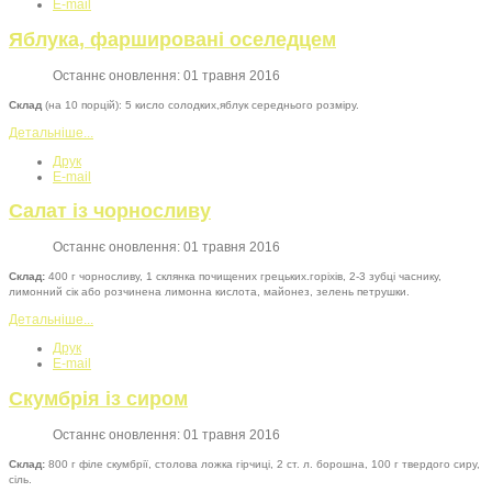
E-mail
Яблука, фаршировані оселедцем
Останнє оновлення: 01 травня 2016
Склад
(на 10 порцій): 5 кисло солодких,яблук середнього розміру.
Детальніше...
Друк
E-mail
Салат із чорносливу
Останнє оновлення: 01 травня 2016
Склад:
400 г чорносливу, 1 склянка почищених грецьких.горіхів, 2-3 зубці часнику,
лимонний сік або розчинена лимонна кислота, майонез, зелень петрушки.
Детальніше...
Друк
E-mail
Скумбрія із сиром
Останнє оновлення: 01 травня 2016
Склад:
800 г філе скумбрії, столова ложка гірчиці, 2 ст. л. борошна, 100 г твердого сиру,
сіль.