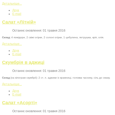
Детальніше...
Друк
E-mail
Салат «Літній»
Останнє оновлення: 01 травня 2016
Склад:
4 помідори, 2 свіжі огірки, 2 солоні огірки, 1 цибулина, петрушка, кріп, олія.
Детальніше...
Друк
E-mail
Скумбрія в аджиці
Останнє оновлення: 01 травня 2016
Склад
(на кілограм скумбрії): 2 ст. л. аджики із крамниці, головка часнику, сіль до смаку.
Детальніше...
Друк
E-mail
Салат «Асорті»
Останнє оновлення: 01 травня 2016