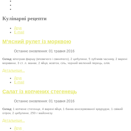
Кулінарні рецепти
Друк
E-mail
М’ясний рулет із морквою
Останнє оновлення: 01 травня 2016
Склад:
кілограм фаршу (яловичого і свинячого), 2 цибулини, 5 зубчиків часнику, 2 варені
морквини, 3 ст. л. манки, 2 яйця, жовток, сіль, чорний мелений перець, олія.
Детальніше...
Друк
E-mail
Салат із копчених стегенець
Останнє оновлення: 01 травня 2016
Склад:
1 копчене стегенце, 4 варені яйця, 1 банка консервованої кукурудзи, 1 свіжий
огірок, 2 цибулини, 250 г майонезу.
Детальніше...
Друк