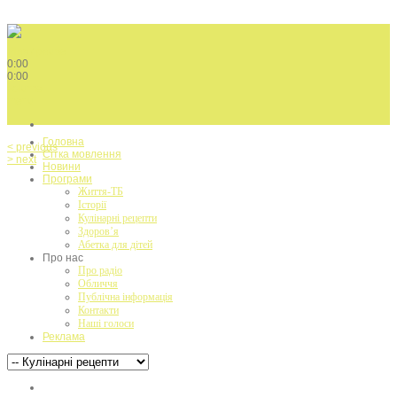
Play / pause
0:00
0:00
volume
menu
Головна
< previous
Сітка мовлення
> next
Новини
Програми
Життя-ТБ
Історії
Кулінарні рецепти
Здоров’я
Абетка для дітей
Про нас
Про радіо
Обличчя
Публічна інформація
Контакти
Наші голоси
Реклама