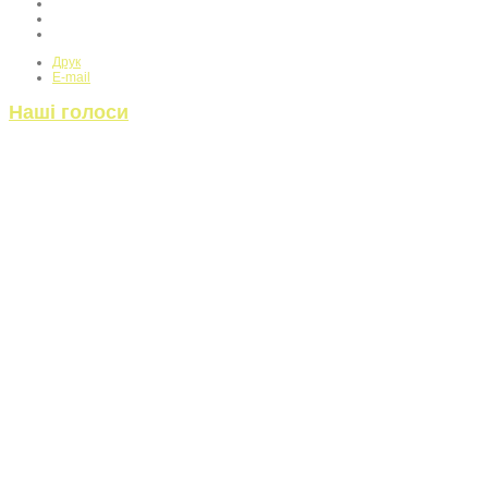
Друк
E-mail
Наші голоси