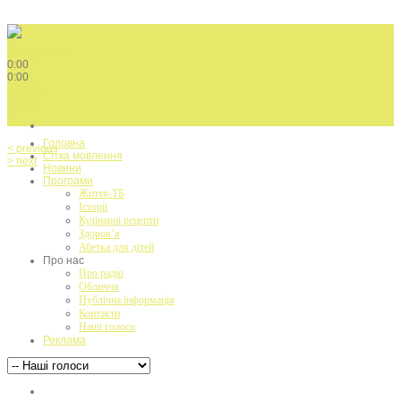
Play / pause
0:00
0:00
volume
menu
Головна
< previous
Сітка мовлення
> next
Новини
Програми
Життя-ТБ
Історії
Кулінарні рецепти
Здоров’я
Абетка для дітей
Про нас
Про радіо
Обличчя
Публічна інформація
Контакти
Наші голоси
Реклама