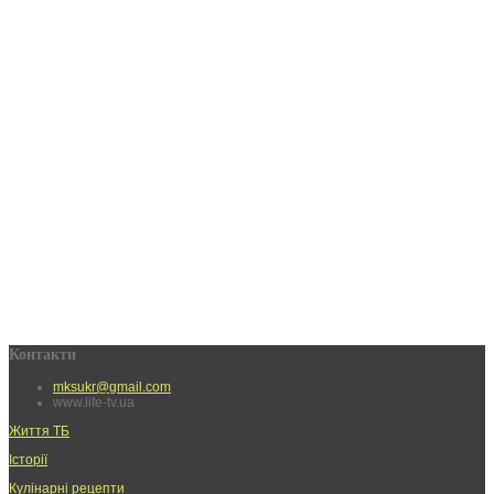
Контакти
mksukr@gmail.com
www.life-tv.ua
Життя ТБ
Історії
Кулінарні рецепти