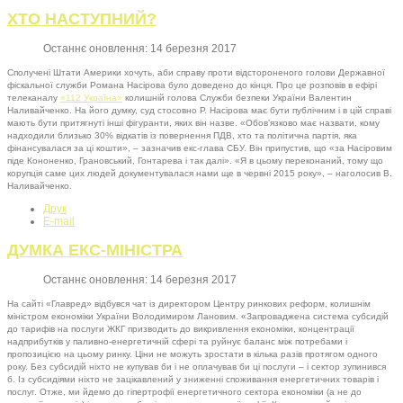
ХТО НАСТУПНИЙ?
Останнє оновлення: 14 березня 2017
Сполучені Штати Америки хочуть, аби справу проти відстороненого голови Державної
фіскальної служби Романа Насірова було доведено до кінця. Про це розповів в ефірі
телеканалу
«112 Україна»
колишній голова Служби безпеки України Валентин
Наливайченко. На його думку, суд стосовно Р. Насірова має бути публічним і в цій справі
мають бути притягнуті інші фігуранти, яких він назве. «Обов’язково має назвати, кому
надходили близько 30% відкатів із повернення ПДВ, хто та політична партія, яка
фінансувалася за ці кошти», – зазначив екс-глава СБУ. Він припустив, що «за Насіровим
піде Кононенко, Грановський, Гонтарева і так далі». «Я в цьому переконаний, тому що
корупція саме цих людей документувалася нами ще в червні 2015 року», – наголосив В.
Наливайченко.
Друк
E-mail
ДУМКА ЕКС-МІНІСТРА
Останнє оновлення: 14 березня 2017
На сайті «Главред» відбувся чат із директором Центру ринкових реформ, колишнім
міністром економіки України Володимиром Лановим. «Запроваджена система субсидій
до тарифів на послуги ЖКГ призводить до викривлення економіки, концентрації
надприбутків у паливно-енергетичній сфері та руйнує баланс між потребами і
пропозицією на цьому ринку. Ціни не можуть зростати в кілька разів протягом одного
року. Без субсидій ніхто не купував би і не оплачував би ці послуги – і сектор зупинився
б. Із субсидіями ніхто не зацікавлений у зниженні споживання енергетичних товарів і
послуг. Отже, ми йдемо до гіпертрофії енергетичного сектора економіки (а не до