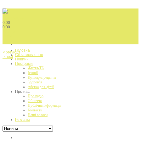
Play / pause
0:00
0:00
volume
menu
Головна
< previous
Сітка мовлення
> next
Новини
Програми
Життя-ТБ
Історії
Кулінарні рецепти
Здоров’я
Абетка для дітей
Про нас
Про радіо
Обличчя
Публічна інформація
Контакти
Наші голоси
Реклама