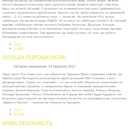
економії ресурсів) і до надприбутків для енергетичної мафії. Кошти людей, які вони
могли б вкладати в економіку через депозити банків, приватні інвестиції і таке інше,
йдуть на потребу цій мафії. У результаті не розвиваються нові галузі і деформується
структура національного виробництва. Вартість послуг треба повернути на попередній
рівень – 2–2,5 гривні за кубометр газу», – сказав він. На запитання «Хто зазнає
найбільших збитків від блокади ОРДЛО, чиї інтереси це найбільше зачіпає?» В. Лановий
відповів: «Найбільших збитків зазнають бойовики Луганська і Донецька. Блокада
викликала паніку в Москві та на окупованих територіях. На жаль, наша влада підспівує
бойовикам і супротивнику. Таке враження, що уряд у розпачі, не знає, що робити.
Насправді він не хоче нічого робити».
Друк
E-mail
ПОРАДА ПОРОШЕНКОВІ
Останнє оновлення: 14 березня 2017
Лідер партії «Рух нових сил», екс-губернатор Одещини Міхеіл Саакашвілі заявляє, що
Адміністрація Президента розповсюдила підконтрольними ЗМІ «темники» з його
дискредитацією. Серед тез «темників» – те, що колишній губернатор запам’ятався не
конструктивними справами, а скандальним піаром та яскравими звинуваченнями,
зокрема, Арсенія Яценюка, Ігоря Коломойського, Арсена Авакова, Романа Насірова,
Геннадія Труханова. «Петро Олексійовичу, ви б краще вже собачі будки будували, ніж
витрачати дорогоцінний час президента воюючої країни на тиражування цієї нісенітниці
і відвертої брехні», – написав екс-губернатор Одещини.
Друк
E-mail
НОВА РЕАЛЬНІСТЬ