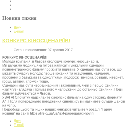
Новини тижня
Друк
E-mail
КОНКУРС КІНОСЦЕНАРІЇВ!
Останнє оновлення: 07 травня 2017
КОНКУРС КІНОСЦЕНАРІЇВ!
Молода компанія зі Львова оголошує конкурс кіносценаріїв.
Ми шукаємо людину, яка готова написати унікальний сценарій
повнометражного фільму про життя підлітків. У сценарії має бути все, що
цікавить сучасну молодь: перше кохання та освідчення, навчання,
проблеми з батьками та однолітками, подорожі, вечірки, розваги, інтернет,
гроші, автівки, спокуси тощо.
Сценарій має бути неординарним і захопливим, який з першої хвилини
«затягує» глядача і тримає його у напруженні до останньої хвилини. Події
фільму відбуваються у Львові.
УВАГА! Спочатку надсилайте синопсис фільму на одну сторінку формату
А4. Після попереднього погодження синопсису ви матимете більше шансів
на успіх.
Подробиці цього та інших наших конкурсів читайте у розділі "Гарячі
новини" на сайті https://life-tv.ua/ua/text-page/garaci-novini
Друк
E-mail