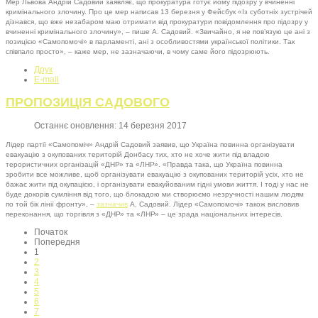
Мер Львова Андрій Садовий заявляє, що прокуратура готує йому підозру у вчиненні
кримінального злочину. Про це мер написав 13 березня у Фейсбук «Із суботніх зустрічей
дізнався, що вже незабаром маю отримати від прокуратури повідомлення про підозру у
вчиненні кримінального злочину», – пише А. Садовий. «Звичайно, я не пов’язую це ані з
позицією «Самопомочі» в парламенті, ані з особливостями української політики. Так
співпало просто», – каже мер, не зазначаючи, в чому саме його підозрюють.
Друк
E-mail
ПРОПОЗИЦІЯ САДОВОГО
Останнє оновлення: 14 березня 2017
Лідер партії «Самопоміч» Андрій Садовий заявив, що Україна повинна організувати
евакуацію з окупованих територій Донбасу тих, хто не хоче жити під владою
терористичних організацій «ДНР» та «ЛНР». «Правда така, що Україна повинна
зробити все можливе, щоб організувати евакуацію з окупованих територій усіх, хто не
бажає жити під окупацією, і організувати евакуйованим гідні умови життя. І тоді у нас не
буде докорів сумління від того, що блокадою ми створюємо незручності нашим людям
по той бік лінії фронту», –
зазначив
А. Садовий. Лідер «Самопомочі» також висловив
переконання, що торгівля з «ДНР» та «ЛНР» – це зрада національних інтересів.
Початок
Попередня
1
2
3
4
5
6
7