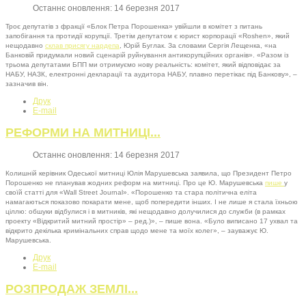
Останнє оновлення: 14 березня 2017
Троє депутатів з фракції «Блок Петра Порошенка» увійшли в комітет з питань
запобігання та протидії корупції. Третім депутатом є юрист корпорації «Roshen», який
нещодавно
склав присягу нардепа
, Юрій Буглак. За словами Сергія Лещенка, «на
Банковій придумали новий сценарій руйнування антикорупційних органів». «Разом із
трьома депутатами БПП ми отримуємо нову реальність: комітет, який відповідає за
НАБУ, НАЗК, електронні декларації та аудитора НАБУ, плавно перетікає під Банкову», –
зазначив він.
Друк
E-mail
РЕФОРМИ НА МИТНИЦІ...
Останнє оновлення: 14 березня 2017
Колишній керівник Одеської митниці Юлія Марушевська заявила, що Президент Петро
Порошенко не планував жодних реформ на митниці. Про це Ю. Марушевська
пише
у
своїй статті для «Wall Street Journal». «Порошенко та стара політична еліта
намагаються показово покарати мене, щоб попередити інших. І не лише я стала їхньою
ціллю: обшуки відбулися і в митників, які нещодавно долучилися до служби (в рамках
проекту «Відкритий митний простір» – ред.)», – пише вона. «Було виписано 17 ухвал та
відкрито декілька кримінальних справ щодо мене та моїх колег», – зауважує Ю.
Марушевська.
Друк
E-mail
РОЗПРОДАЖ ЗЕМЛІ...