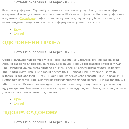
Останнє оновлення: 14 березня 2017
Земельна реформа в Україні буде запущена вже цього року. Про це заявив в ефірі
програми «Свобода слова» на телеканалі «ICTV» міністр фінансів Олександр Данилюк,
повідомляє «
Укрінформ
». «Дійсно, ми плануємо, як це було передбачено і в минулих
меморандумах, запустити земельну реформу цього року», – сказав він.
Друк
E-mail
ОДКРОВЕННЯ ГІРКІНА
Останнє оновлення: 14 березня 2017
Один із колишніх лідерів «ДНР» Ігор Гіркін, відомий як Стрєлков, визнав, що на сході
України зараз люди воюють за гроші, а не за ідеї. Про це він сказав в інтерв’ю «РОЙ
ТВ», короткий уривок якого виклала на «YouTube» 12 березня користувач Надія Лях.
«Вони отримують гроші не з казни республіки», – сказав Гіркін-Стрєлков. Ведучий
відповів: «Самі ополченці – так…», але Гіркін перебив його словами: «Це не ополченці.
Немає вже «ополчення». Ополчення скінчилося після Дебальцевого… Це контрактники».
«Вони за свої 15 тисяч, які там дуже непогані гроші, якщо знадобиться, і у свій народ
будуть стріляти. Там такий контингент, окрім низки підрозділів… Там доволі людей, яким
узагалі на все наплювати», – додав він.
Друк
E-mail
ПІДОЗРА САДОВОМУ
Останнє оновлення: 14 березня 2017