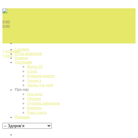
Play / pause
0:00
0:00
volume
menu
Головна
< previous
Сітка мовлення
> next
Новини
Програми
Життя-ТБ
Історії
Кулінарні рецепти
Здоров’я
Абетка для дітей
Про нас
Про радіо
Обличчя
Публічна інформація
Контакти
Наші голоси
Реклама