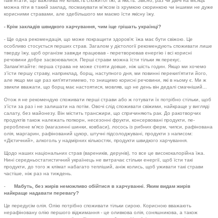
пам'ятати, що важлива не кількість спожитої їжі, а якість. Звіс­но, раз чи двічі на місяць
можна піти в такий заклад, посмакувати м'ясом із хрумкою скоринкою чи іншими не дуже
корисними стравами, але зде­більшого ми маємо їсти якісну їжу.
- Крім закладів швидкого харчування, чим іще грішать українці?
- Ще одна рекомендація, що може покращити здоров'я: їжа має бути свіжою. Це
особливо стосується перших страв. Загалом у дієтології рекомендують споживати лише
тверду їжу, щоб організм завжди працював - перетворював енергію і всі корисні
речовини добре засво­ювалися. Перші страви можна їсти тільки як перекус.
Запам'ятайте: перша страва не може стояти дов­ше, ніж шість годин. Якщо ми хоче­мо
з'їсти першу страву, наприклад, борщ, наступного дня, ми повинні перекип'ятити його,
але якщо ми ще раз кип'ятитимемо, то знищимо корисні речовини, які в ньому є. Ми ж
звикли вважати, що борщ має настоятися, мовляв, що не день він дедалі смачніший...
Отож я не рекомендую спожива­ти перші страви або ж готувати їх потрібно стільки, щоб
з'їсти за раз і не залишати на потім. Овочі слід споживати свіжими, найкраще у ви­гляді
салату, без майонезу. Він міс­тить трансжири, що спричиняють рак. До ракотворчих
продуктів та­кож належать попкорн, несезонні фрукти, консервовані продукти, пе­
рероблене м'ясо (магазинні шинки, ковбаси), лосось із рибних ферм, чипси, рафінована
олія, маргарин, рафінований цукор, штучні підсо­лоджувані, продукти з написом:
«Дієтичний», алкоголь у надмірних кількостях, продукти швидкого харчування.
Щодо наших національних страв (вареників, дерунів), то все це ви­сококалорійна їжа.
Нині середньостатистичний українець не витрачає стільки енергії, щоб їсти такі
продукти, до того ж клімат на­багато тепліший, аніж колись, щоб уживати такі страви
частіше, ніж раз на тиждень.
-
Мабуть, без жирів неможли­во обійтися в харчуванні. Яким видам жирів
найкраще надавати перевагу?
Це передусім олія. Олію потріб­но споживати тільки сирою. Корис­ною вважають
нерафіновану олію першого віджимання - це оливкова олія, соняшникова, а також