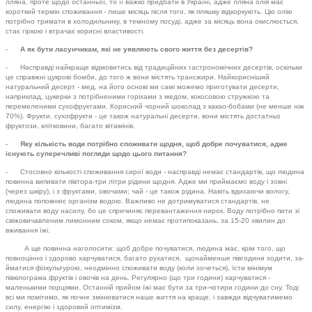
лляна, проте щодо останньої, то її важко придбати в Україні, адже лляна олія має
короткий термін споживання - лише місяць після того, як пляшку відкоркують. Цю олію
потрібно тримати в холодильнику, в тем­ному посуді, адже за місяць вона окислюється,
стає гіркою і втрачає корисні властивості.
-
А як бути ласунчикам, які не уявляють свого життя без десертів?
- Насправді найкраще відмови­тись від традиційних гастрономіч­них десертів, оскільки
це справжні цукрові бомби, до того ж вони міс­тять трансжири. Найкорисніший
натуральний десерт - мед, на його основі ми самі можемо приготува­ти десерти,
наприклад, цукерки з потрібненими горіхами з медом, кокосовою стружкою та
перемеленими сухофруктами. Корисний чорний шоколад з какао-бобами (не менше ніж
70%). Фрукти, сухофрукти - це також натуральні десерти, вони містять достатньо
фруктози, клітковини, багато вітамінів.
-
Яку кількість води потрібно споживати щодня, щоб добре почуватися, адже
існують су­перечливі погляди щодо цього питання?
- Стосовно кількості споживан­ня сирої води - насправді немає стандартів, що людина
повинна випивати півтора-три літри рідини щодня. Адже ми приймаємо воду і зовні
(через шкіру), і з фруктами, овочами; чай - це також рідина. Навіть вдихаючи вологу,
людина поповнює організм водою. Важли­во не дотримуватися стандартів, не
споживати воду насилу, бо це спри­чиняє перевантаження нирок. Воду потрібно пити зі
свіжовичавленим лимонним соком, якщо немає про­типоказань, за 15-20 хвилин до
вживання їжі.
А ще повинна наголосити: щоб добре почуватися, людина має, крім того, що
повноцінно і здорово харчуватися, багато рухатися, що­найменше півгодини ходити, за­
йматися фізкультурою, неодмінно споживати воду (коли хочеться), їсти мінімум
півкілограма фруктів і овочів на день. Регулярно (що три години) харчуватися -
маленькими порціями. Останній прийом їжі має бути за три-чотири години до сну. Тоді
всі ми помітимо, як почне змінюватися наше життя на кра­ще, і завжди відчуватимемо
силу, енергію і здоровий оптимізм.