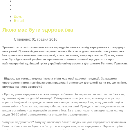
Друк
E-mail
Якою має бути здорова їжа
Створено: 01 травня 2016
Тривалість та якість нашого життя передусім залежать від харчування - стверджу­
ють учені. Проаналізувавши харчові звички багатьох довгожителів, з'ясували, яка
їжа приносить максимально користі, а яка, навпаки, вко­рочує життя. Про те, яким
має бути ідеальний раціон, як правильно споживати певні продукти, та про
найпоши­реніші кулінарні гріхи україн­ців спілкуємося з дієтологом Тетяною Припхан.
-
Відомо, що кожна людина і кожна сім'я має свої харчові традиції. За вашими
спостере­женнями, наскільки вони пра­вильні з погляду дієтології та як те, що ми їмо,
впливає на наше здоров'я?
- Про здорове харчування мож­на говорити багато. Антиракова, антистресова їжа - те,
що можна віднести до цієї категорії. Спіл­куючись із пацієнтами, я завжди говорю про
користь і шкідливість продуктів, яким вони надають пе­ревагу. І те, як щоденний раціон
може змінити їхнє життя, - вектор обирають вони самі. Продукти, які завдають чимало
шкоди організму, - це передусім смажена їжа. За ста­тистикою, є випадки, коли молоді
люди (30-35-річні) занедужують на онкологічні захворювання.
Чому це відбувається? Тому що насправді багато людей не уміє харчуватися правильно.
Вони люблять часто бувати в бістро, в закладах швидкого харчування. Однак потрібно