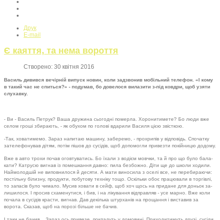
Друк
E-mail
Є каяття, та нема вороття
Створено: 30 квітня 2016
Василь дивився вечірній випуск новин, коли задзвонив мобільний телефон. «І кому
в такий час не спиться?» - по­думав, бо довелося вилазити з-під ковдри, щоб узяти
слухавку.
- Ви - Василь Петрук? Ваша дружина сьо­годні померла. Хоронитимете? Бо люди вже
селом гроші збирають, - як обухом по голові вдарили Василя цією звісткою.
-Так, ховатимемо. Зараз напитаю машину, заберемо, - прохрипів у відповідь. Спочатку
зателефонував дітям, потім пішов до сусідів, щоб допомогли привезти покійницю додому.
Вже в авто трохи почав оговтуватись. Бо їхали з водієм мовчки, та й про що було бала­
кати? Катрусю вигнав із помешкання давно: пила безбожно. Діти ще до школи ходили.
Наймолодшій не виповнилося й десяти. А мати виносила з оселі все, не перебираючи:
постільну білизну, продукти, побутову техніку тощо. Оскільки обоє працювали в торгівлі,
то запасів було чимало. Мусив ховати в сейф, щоб хоч щось на придане для доньок за­
лишилося. І просив схаменутися, і бив, і на лікування відправляв - усе марно. Вже коли
почала в сусідів красти, вигнав. Дав декілька штурханів на прощання і виставив за
ворота. Сказав, щоб на порозі більше не бачив.
І таки не бачив... Зараз ось привезе, по­кладуть у домовині. Приходитимуть друзі, сусіди,