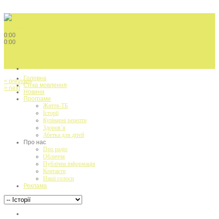
Play / pause
0:00
0:00
volume
menu
Головна
< previous
Сітка мовлення
> next
Новини
Програми
Життя-ТБ
Історії
Кулінарні рецепти
Здоров’я
Абетка для дітей
Про нас
Про радіо
Обличчя
Публічна інформація
Контакти
Наші голоси
Реклама