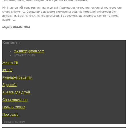
таки матір його дітей померла, а все решта не має значення.
Ніч і наступний день минули наче уві сні. Приходили люди, приносили вінки, говорили
слова співчуття... Священик з докором дивився на родичів померлої, які стояли біля
домовини. Василь тільки витирав сльози. Бо зрозумів, що з'явилось каяття, та нема
вороття...
Марта ЮЛАНТОВА
Контакти
mksukr@gmail.com
www.life-tv.ua
Життя ТБ
Історії
Кулінарні рецепти
Здоров'я
Абетка для дітей
Сітка мовлення
Новини тижня
Про радіо
Напишіть нам