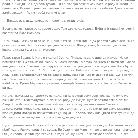
родина. Сусіди ще іноді запитували, чи не дає про себе знати Катя. А родичі ніколи не
цікавилися. Казали: правильно вчинив. Бо нащо жінка, яка сім'ю ганьбить? Дівчатам іще
заміж виходити, їм не треба поганої слави.
...- Виходьте, дядьку, приїхали, - перебив спогади сусід.
Василь поплентався до сільської ради. Там уже чекав голова. Вийняв із кишені конверт і
простягнув його Василеві:
- Ось, люди назбирали за вечір. Ваша Катя хоч і пиячила, а до роботи була охоча, як но­
ровиста коняка. Ніхто з нею спрацюватися не міг. Шкода жінки, бо наймитувала на
інших, а плата була одна - могорич.
Повертався Василь із Катею в салоні бусика. Плакав, як мале дитя за мамою. Не со­
ромився сліз. Бо таки кохав дружину, навіть відбив її у друга, за якого Катруся планувала
виходити заміж. Закидав її подарунками, в кіно запрошував і таки відвоював. Катя була
гарна, як намальована. Робота в її руках го­ріла. Вміла все: спекти, зварити, городу дати
лад, навіть облицювальну плитку клала сама. Трьох доньок їм дав Господь. Дуже хотіли
сина, але, коли втретє завагітніла, народилася Маринка-мазунка. Її Катя любила
найбільше. Проте Маринка соромилася матері-п'янички, навіть зраділа, коли батько її
вигнав.
Катруся пристала до такого ж, як і сама, пияка в сусідньому селі. Тоді ще не було мо­
більних, отож телефонувала із сільської ради до сусідів, щоб порозмовляти з дітьми.
Старші ще балакали, а молодша - нізащо! Казала, що не має спільної мови з
алкоголіками. Тепер сама така, діти її соромляться. Хто б подумав, що саме Маринка
піде слідами матері та при­охотиться до чарки? Чоловіки залишив, дітей виховує сам. До
Маринки малих не пускає, та й вони не дуже рвуться...
Бусик пригальмував біля хати. Всюди горіло світло, метушилися люди. Незважаючи на
пізній час, зійшлися родичі та сусіди. Не було лише Маринки: вона ще звечора напилася
і міцно спала. Василь був безмежно вдячний, що ніхто не запитував зайвого. Бо все-