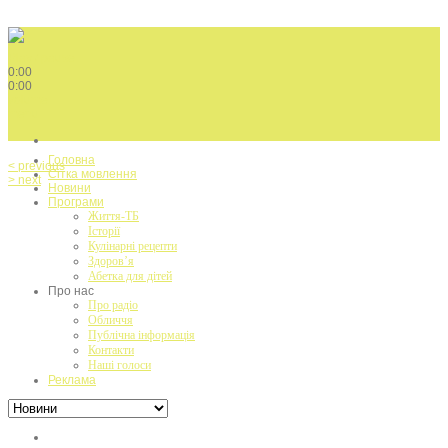
Play / pause
0:00
0:00
volume
menu
Головна
< previous
Сітка мовлення
> next
Новини
Програми
Життя-ТБ
Історії
Кулінарні рецепти
Здоров’я
Абетка для дітей
Про нас
Про радіо
Обличчя
Публічна інформація
Контакти
Наші голоси
Реклама