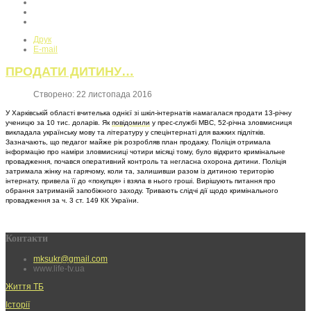
Друк
E-mail
ПРОДАТИ ДИТИНУ…
Створено: 22 листопада 2016
У Харківській області вчителька однієї зі шкіл-інтернатів намагалася продати 13-річну
ученицю за 10 тис. доларів. Як
повідомили
у прес-службі МВС, 52-річна зловмисниця
викладала українську мову та літературу у спецінтернаті для важких підлітків.
Зазначають, що педагог майже рік розробляв план продажу. Поліція отримала
інформацію про наміри зловмисниці чотири місяці тому, було відкрито кримінальне
провадження, почався оперативний контроль та негласна охорона дитини. Поліція
затримала жінку на гарячому, коли та, залишивши разом із дитиною територію
інтернату, привела її до «покупця» і взяла в нього гроші. Вирішують питання про
обрання затриманій запобіжного заходу. Тривають слідчі дії щодо кримінального
провадження за ч. 3 ст. 149 КК України.
Контакти
mksukr@gmail.com
www.life-tv.ua
Життя ТБ
Історії