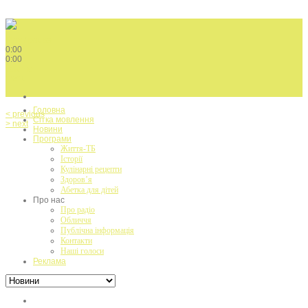
Play / pause
0:00
0:00
volume
menu
Головна
< previous
Сітка мовлення
> next
Новини
Програми
Життя-ТБ
Історії
Кулінарні рецепти
Здоров’я
Абетка для дітей
Про нас
Про радіо
Обличчя
Публічна інформація
Контакти
Наші голоси
Реклама