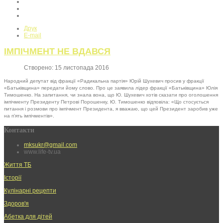
Друк
E-mail
ІМПІЧМЕНТ НЕ ВДАВСЯ
Створено: 15 листопада 2016
Народний депутат від фракції «Радикальна партія» Юрій Шухевич просив у фракції
«Батьківщина» передати йому слово. Про це заявила лідер фракції «Батьківщина» Юлія
Тимошенко. На запитання, чи знала вона, що Ю. Шухевич хотів сказати про оголошення
імпічменту Президенту Петрові Порошенку, Ю. Тимошенко відповіла: «Що стосується
питання і розмови про імпічмент Президента, я вважаю, що цей Президент заробив уже
на п’ять імпічментів».
Контакти
mksukr@gmail.com
www.life-tv.ua
Життя ТБ
Історії
Кулінарні рецепти
Здоров'я
Абетка для дітей