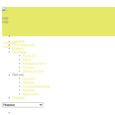
Play / pause
0:00
0:00
volume
menu
Головна
< previous
Сітка мовлення
> next
Новини
Програми
Життя-ТБ
Історії
Кулінарні рецепти
Здоров’я
Абетка для дітей
Про нас
Про радіо
Обличчя
Публічна інформація
Контакти
Наші голоси
Реклама