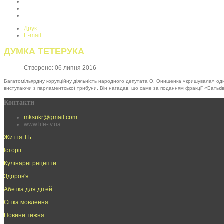
Друк
E-mail
ДУМКА ТЕТЕРУКА
Створено: 06 липня 2016
Багатомільярдну корупційну діяльність народного депутата О. Онищенка «кришувала» одн
виступаючи з парламентської трибуни. Він нагадав, що саме за поданням фракції «Батьк
Контакти
mksukr@gmail.com
www.life-tv.ua
Життя ТБ
Історії
Кулінарні рецепти
Здоров'я
Абетка для дітей
Сітка мовлення
Новини тижня