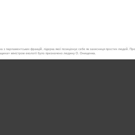
а з парламентських фракцій, лідерка якої позиціонує себе як захисниця простих людей. Пр
івщина» міністром екології було призначено людину О. Онищенка.