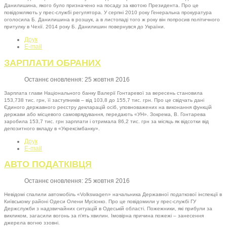
Данилишина, якого було призначено на посаду за квотою Президента. Про це
повідомляють у прес-службі регулятора. У серпні 2010 року Генеральна прокуратура
оголосила Б. Данилишина в розшук, а в листопаді того ж року він попросив політичного
притулку в Чехії. 2014 року Б. Данилишин повернувся до України.
Друк
E-mail
ЗАРПЛАТИ ОБРАНИХ
Останнє оновлення: 25 жовтня 2016
Зарплата глави Національного банку Валерії Гонтаревої за вересень становила
153,738 тис. грн, її заступників – від 103,8 до 155,7 тис. грн. Про це свідчать дані
Єдиного державного реєстру декларацій осіб, уповноважених на виконання функцій
держави або місцевого самоврядування, передають «УН». Зокрема, В. Гонтарева
заробила 153,7 тис. грн зарплати і отримала 86,2 тис. грн за місяць як відсотки від
депозитного вкладу в «Укрексімбанку».
Друк
E-mail
АВТО ПОДАТКІВЦЯ
Останнє оновлення: 25 жовтня 2016
Невідомі спалили автомобіль «Volkswagen» начальника Державної податкової інспекції в
Київському районі Одеси Олени Мусієнко. Про це повідомили у прес-службі ГУ
Держслужби з надзвичайних ситуацій в Одеській області. Пожежники, які прибули за
викликом, загасили вогонь за п’ять хвилин. Імовірна причина пожежі – занесення
джерела вогню ззовні.