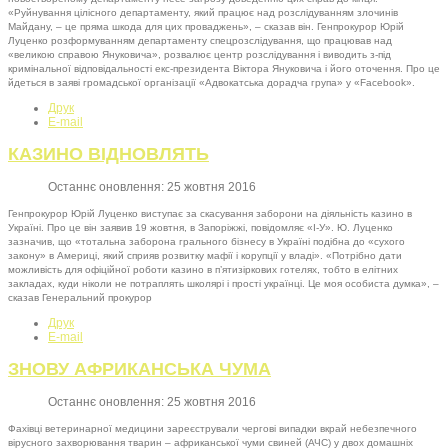
«Руйнування цілісного департаменту, який працює над розслідуванням злочинів
Майдану, – це пряма шкода для цих проваджень», – сказав він. Генпрокурор Юрій
Луценко розформуванням департаменту спецрозслідування, що працював над
«великою справою Януковича», розвалює центр розслідування і виводить з-під
кримінальної відповідальності екс-президента Віктора Януковича і його оточення. Про це
йдеться в заяві громадської організації «Адвокатська дорадча група» у «Facebook».
Друк
E-mail
КАЗИНО ВІДНОВЛЯТЬ
Останнє оновлення: 25 жовтня 2016
Генпрокурор Юрій Луценко виступає за скасування заборони на діяльність казино в
Україні. Про це він заявив 19 жовтня, в Запоріжжі, повідомляє «І-У». Ю. Луценко
зазначив, що «тотальна заборона грального бізнесу в Україні подібна до «сухого
закону» в Америці, який сприяв розвитку мафії і корупції у владі». «Потрібно дати
можливість для офіційної роботи казино в п’ятизіркових готелях, тобто в елітних
закладах, куди ніколи не потраплять школярі і прості українці. Це моя особиста думка», –
сказав Генеральний прокурор
Друк
E-mail
ЗНОВУ АФРИКАНСЬКА ЧУМА
Останнє оновлення: 25 жовтня 2016
Фахівці ветеринарної медицини зареєстрували чергові випадки вкрай небезпечного
вірусного захворювання тварин – африканської чуми свиней (АЧС) у двох домашніх