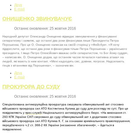
Друк
E-mail
ОНИЩЕНКО ЗВИНУВАЧУЄ
Останнє оновлення: 25 жовтня 2016
Народний депутат Олександр Онищенко відкидає звинувачення у фінансуванні
сепаратизму і заявляє, що останні два роки фінансував лише Президента Петра
Порошенка. Про це О. Онищенко написав на своїй сторінці у «Фейсбук». «Я хочу
підкреслити, що останні два роки я фінансував тільки Петра Порошенка – українського
президента. І якщо Петро Олексійович вважає себе сепаратистом, то Бог йому суддя»,
– написав він. О. Онищенко додав, що останнім часом почалася «активна атака» на
людей, які мають із ним контакт. «Мені надходять смс, дзвінки, погрози. Надсилають
гінців з вітаннями від Порошенка», – зазначив він.
Друк
E-mail
ПРОКУРОРА ДО СУДУ
Останнє оновлення: 25 жовтня 2016
Спеціалізована антикорупційна прокуратура скерувала обвинувальний акт стосовно
військового прокурора сил АТО Костянтина Кулика до суду для розгляду по суті. Про це
повідомляють у
прес-службі
Національного антикорупційного бюро. «На виконання ст.
293 КПК України САП скеровано до суду обвинувальний акт з додатками стосовно
військового прокурора сил АТО Кулика К. Г. за ознаками кримінального правопорушення,
передбаченого ч.2 ст. 368-2 КК України (незаконне збагачення)», – йдеться в
повідомленні.