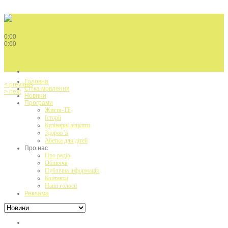
Play / pause
0:00
0:00
volume
menu
Головна
< previous
Сітка мовлення
> next
Новини
Програми
Життя-ТБ
Історії
Кулінарні рецепти
Здоров’я
Абетка для дітей
Про нас
Про радіо
Обличчя
Публічна інформація
Контакти
Наші голоси
Реклама