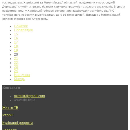
господарствах Харківської та Миколаївської областей, повідомили у прес-службі
Державної служби з питань безпеки харчових продуктів та захисту споживачів. Згідно з
повідомленням, у Харківській області ветеринари зафіксували загибель від АЧС
тримісячного поросяти в місті Валках, де є 36 голів свиней. Випадок у Миколаївській
області стався в селі Степовому.
Початок
Попередня
15
16
17
18
19
20
21
22
23
24
Наступна
Кінець
Контакти
mksukr@gmail.com
www.life-tv.ua
Життя ТБ
Історії
Кулінарні рецепти