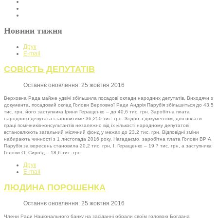
Новини тижня
Друк
E-mail
СОВІСТЬ ДЕПУТАТІВ
Останнє оновлення: 25 жовтня 2016
Верховна Рада майже удвічі збільшила посадові оклади народних депутатів. Виходячи з
документа, посадовий оклад Голови Верховної Ради Андрія Парубія збільшиться до 43,5
тис. грн, його заступника Ірини Геращенко – до 40,6 тис. грн. Заробітна плата
народного депутата становитиме 36,250 тис. грн. Згідно з документом, для оплати
праці помічників-консультантів незалежно від їх кількості народному депутатові
встановлюють загальний місячний фонд у межах до 23,2 тис. грн. Відповідні зміни
набирають чинності з 1 листопада 2016 року. Нагадаємо, заробітна плата Голови ВР А.
Парубія за вересень становила 20,2 тис. грн, І. Геращенко – 19,7 тис. грн, а заступника
Голови О. Сироїд – 18,6 тис. грн.
Друк
E-mail
ЛЮДИНА ПОРОШЕНКА
Останнє оновлення: 25 жовтня 2016
Члени Ради Національного банку на засіданні обрали своїм головою Богдана