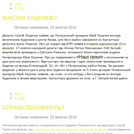
Друк
E-mail
МАЄТКИ ЛУЦЕНКІВ?
Останнє оновлення: 25 жовтня 2016
Депутат Сергій Лещенко заявив, що Генеральний прокурор Юрій Луценко володіє
величезним будинком у центрі Києва, але його майно оформили на бухгалтера
депутата Ірини Луценко. Про це нардеп від БПП заявив в
інтерв’ю журналістові «5-го
каналу»
. 17 жовтня народний депутат від «Блоку Петра Порошенка» Гліб Загорій
викупив вісім приміщень у Світлани Риженко, колишньої бізнес-партнерки родини
«Наші гроші»
Генпрокурора Юрія Луценка. Про це повідомляють
з посиланням на
дані реєстру нерухомості. Йдеться про сім квартир і одне нежитлове приміщення в
будинку на вулиці Еспланадній, 32, літ «В» у Печерському районі Києва. За даними
видання, у вересні цього року весь будинок продавали за 5,3 млн доларів. Генеральний
прокурор Юрій Луценко заявляє, що ні він, ні хто-небудь з його родичів не володіє
будинком із вісьма квартирами, бухгалтера дружини не знає, а Г. Загорія бачив давно.
Друк
E-mail
СПРАВУ ПОХОВАЮТЬ?
Останнє оновлення: 25 жовтня 2016
Начальник департаменту спеціальних розслідувань Генеральної прокуратури Сергій
Горбатюк вважає, що
передання так званої «великої справи Януковича»
в розслідування
новоствореному департаменту несе загрозу доведенню цих справ до кінця.